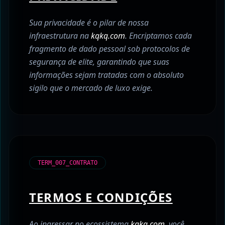
Sua privacidade é o pilar de nossa
infraestrutura na
kqkq.com
. Encriptamos cada
fragmento de dado pessoal sob protocolos de
segurança de elite, garantindo que suas
informações sejam tratadas com o absoluto
sigilo que o mercado de luxo exige.
TERM_007_CONTRATO
TERMOS E CONDIÇÕES
Ao ingressar no ecossistema
kqkq.com
, você