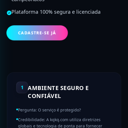
Plataforma 100% segura e licenciada
CADASTRE-SE JÁ
AMBIENTE SEGURO E
1
CONFIÁVEL
Pergunta: O serviço é protegido?
Credibilidade: A kqkq.com utiliza diretrizes
globais e tecnologia de ponta para fornecer