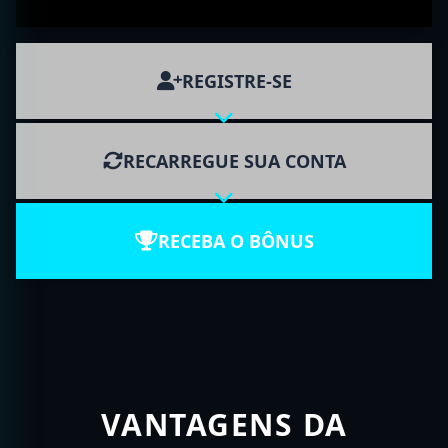
REGISTRE-SE
RECARREGUE SUA CONTA
RECEBA O BÔNUS
VANTAGENS DA