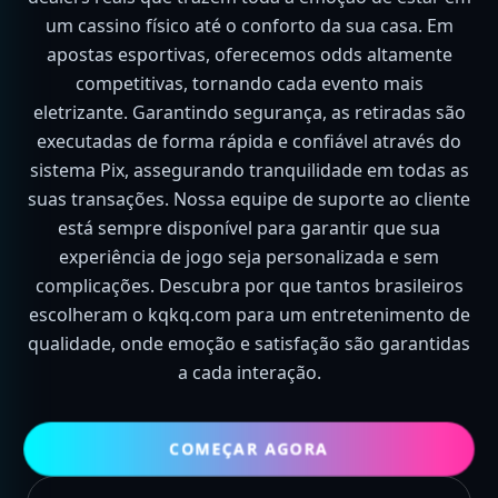
um cassino físico até o conforto da sua casa. Em
apostas esportivas, oferecemos odds altamente
competitivas, tornando cada evento mais
eletrizante. Garantindo segurança, as retiradas são
executadas de forma rápida e confiável através do
sistema Pix, assegurando tranquilidade em todas as
suas transações. Nossa equipe de suporte ao cliente
está sempre disponível para garantir que sua
experiência de jogo seja personalizada e sem
complicações. Descubra por que tantos brasileiros
escolheram o kqkq.com para um entretenimento de
qualidade, onde emoção e satisfação são garantidas
a cada interação.
COMEÇAR AGORA