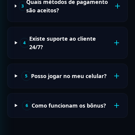
Quais métodos de pagamento
3
são aceitos?
Existe suporte ao cliente
4
24/7?
Posso jogar no meu celular?
5
Como funcionam os bônus?
6