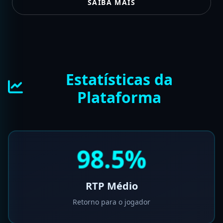
SAIBA MAIS
Estatísticas da
Plataforma
98.5%
RTP Médio
Retorno para o jogador