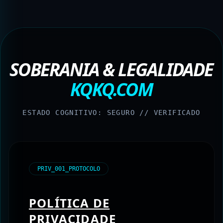
SOBERANIA & LEGALIDADE
KQKQ.COM
ESTADO COGNITIVO: SEGURO // VERIFICADO
PRIV_001_PROTOCOLO
POLÍTICA DE
PRIVACIDADE