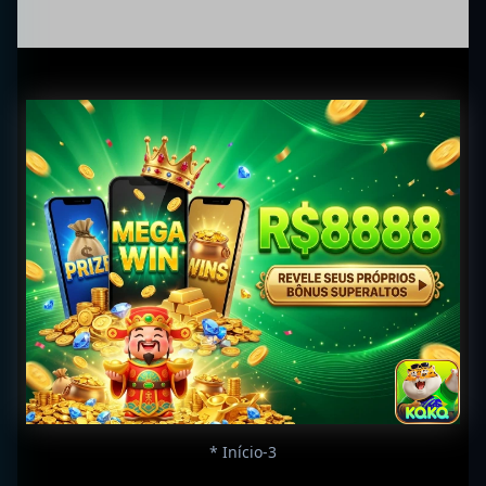
* Início-3