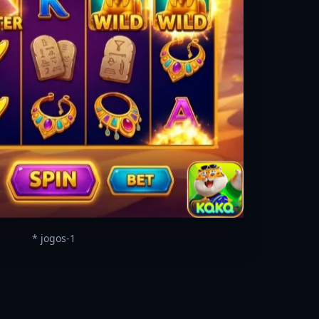
* jogos-1