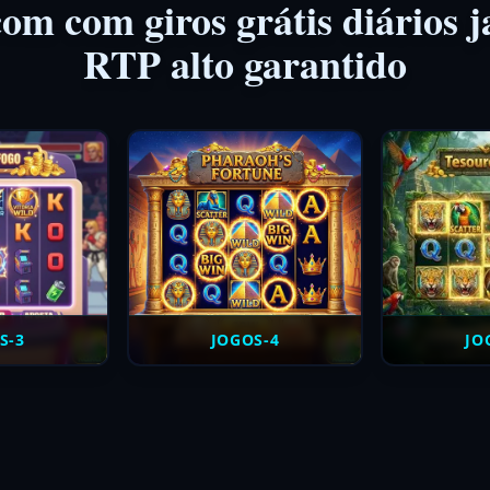
om com giros grátis diários j
RTP alto garantido
S-3
JOGOS-4
JO