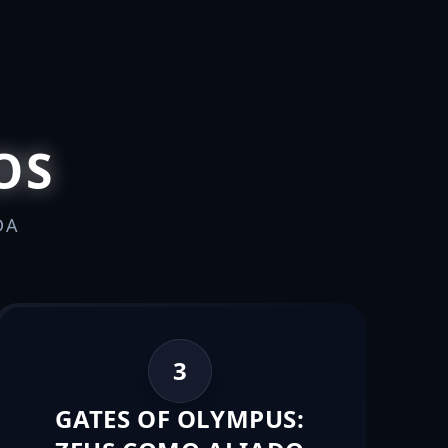
OS
DA
3
GATES OF OLYMPUS: