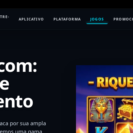
TRE-
APLICATIVO
PLATAFORMA
JOGOS
PROMOC
.com:
e
ento
taca por sua ampla
recemos uma gama