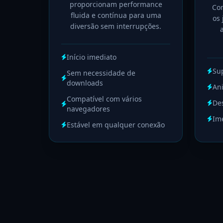
proporcionam performance
Com
fluida e contínua para uma
os
diversão sem interrupções.
Início imediato
Su
Sem necessidade de
downloads
An
Compatível com vários
De
navegadores
Ime
Estável em qualquer conexão