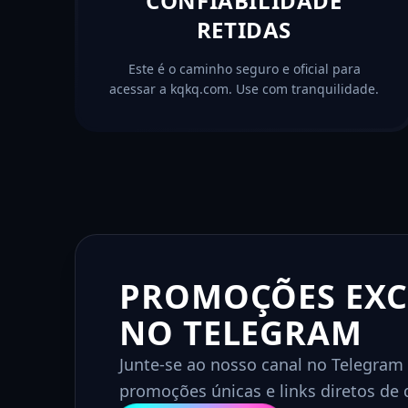
CONFIABILIDADE
RETIDAS
Este é o caminho seguro e oficial para
acessar a kqkq.com. Use com tranquilidade.
PROMOÇÕES EXC
NO TELEGRAM
Junte-se ao nosso canal no Telegram
promoções únicas e links diretos de 