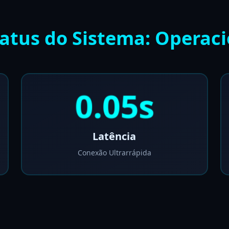
atus do Sistema: Operaci
0.05s
Latência
Conexão Ultrarrápida