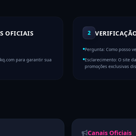
S OFICIAIS
VERIFICAÇÃ
2
Pergunta: Como posso ver
kqkq.com para garantir sua
Esclarecimento: O site da
promoções exclusivas di
Canais Oficiais