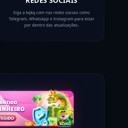
REDES SOCIAIS
Siga a kqkq.com nas redes sociais como
Telegram, WhatsApp e Instagram para estar
por dentro das atualizações.