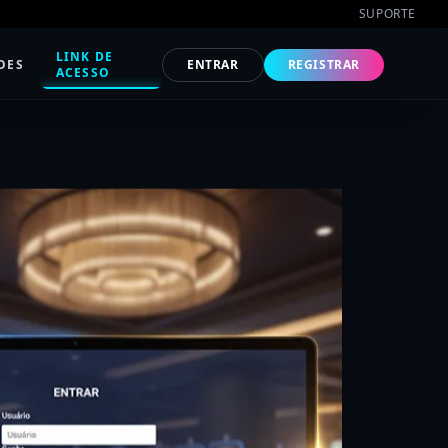
SUPORTE
LINK DE
OES
ENTRAR
REGISTRAR
ACESSO