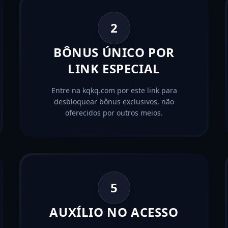
2
BÔNUS ÚNICO POR
LINK ESPECIAL
Entre na kqkq.com por este link para
desbloquear bônus exclusivos, não
oferecidos por outros meios.
5
AUXÍLIO NO ACESSO