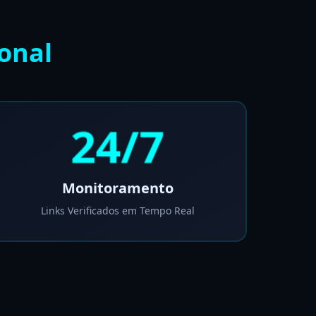
onal
24/7
Monitoramento
Links Verificados em Tempo Real